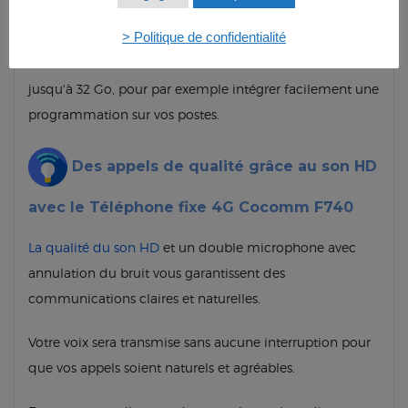
données depuis vos ordinateurs grâce à sa mémoire
intégrée. En outre, vous avez la possibilité d'incorporer
> Politique de confidentialité
une carte mémoire externe avec une carte
micro SD
jusqu'à 32 Go, pour par exemple intégrer facilement une
programmation sur vos postes.
Des appels de qualité grâce au son HD
avec le Téléphone fixe 4G Cocomm F740
La qualité du son HD
et un double microphone avec
annulation du bruit vous garantissent des
communications claires et naturelles.
Votre voix sera transmise sans aucune interruption pour
que vos appels soient naturels et agréables.