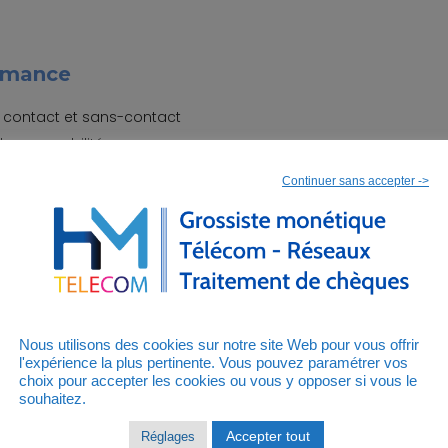
ormance
 contact et sans-contact
les en mobilité
Continuer sans accepter ->
Nous utilisons des cookies sur notre site Web pour vous offrir
curité les plus élevées (PCI-PTS v3)
l'expérience la plus pertinente. Vous pouvez paramétrer vos
choix pour accepter les cookies ou vous y opposer si vous le
souhaitez.
mpatibilité
Accepter tout
Réglages