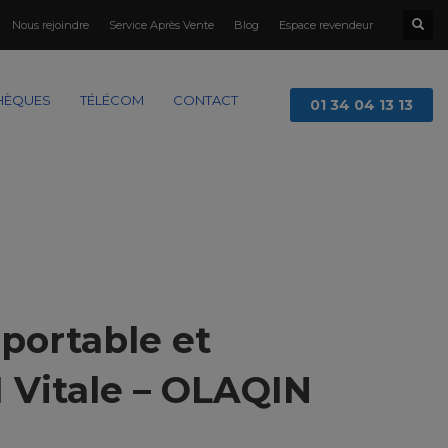
Nous rejoindre
Service Après Vente
Blog
Espace revendeur
HÈQUES
TÉLÉCOM
CONTACT
01 34 04 13 13
portable et
 Vitale – OLAQIN