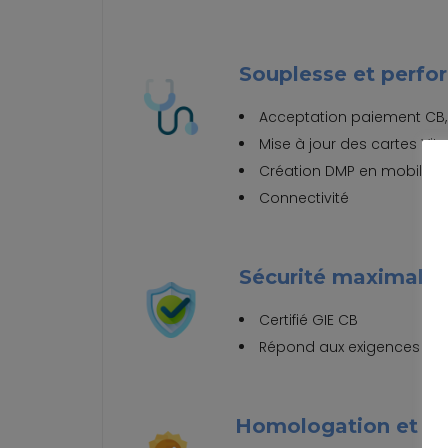
Souplesse et perf
Acceptation paiement CB,
Mise à jour des cartes Vita
Création DMP en mobilité
Connectivité
Sécurité maximale
Certifié GIE CB
Répond aux exigences de sé
Homologation et co