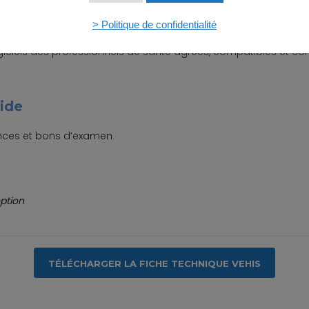
le
sur le référentiel TLA v4.10
> Politique de confidentialité
scripteurs, sages-femmes et auxiliaires médicaux
 logiciels des professionnels de santé agréés, compatibles et 
ide
ances et bons d’examen
ption
TÉLÉCHARGER LA FICHE TECHNIQUE VEHIS