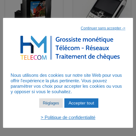
Continuer sans accepter ->
Terminal pour
TPE ingenico iWL
automate Self 5000
250 portable –
INGENICO
reconditionné
Nous utilisons des cookies sur notre site Web pour vous
offrir l'expérience la plus pertinente. Vous pouvez
paramétrer vos choix pour accepter les cookies ou vous
y opposer si vous le souhaitez.
Accepter tout
HORAIRES
Réglages
Du Lundi au Vendredi
> Politique de confidentialité
De 9h à 13h & 14h à 18h